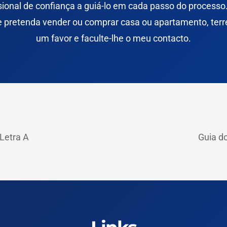
ssional de confiança a guiá-lo em cada passo do
processo
ue pretenda vender ou comprar
casa
ou
apartamento
,
ter
um favor e faculte-lhe o meu
contacto
.
Letra A
Guia d