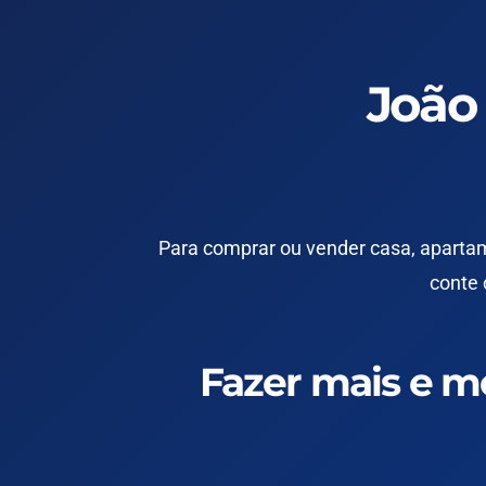
João
Para
comprar
ou
vender casa
, apart
conte 
Fazer mais e m