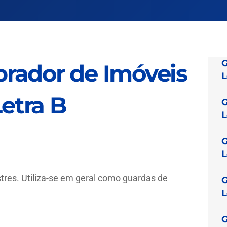
G
rador de Imóveis
L
Letra B
G
L
G
L
stres. Utiliza-se em geral como guardas de
G
L
G