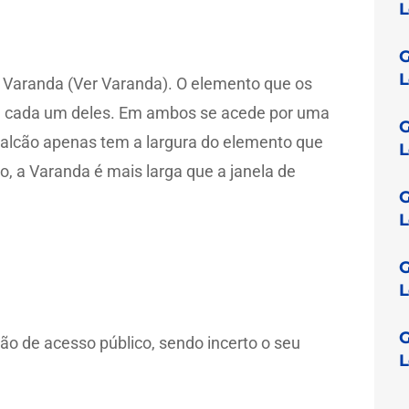
L
G
L
 Varanda (Ver Varanda). O elemento que os
de cada um deles. Em ambos se acede por uma
G
Balcão apenas tem a largura do elemento que
L
do, a Varanda é mais larga que a janela de
G
L
G
L
G
são de acesso público, sendo incerto o seu
L