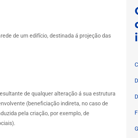
arede de um edifício, destinada á projeção das
C
D
esultante de qualquer alteração á sua estrutura
D
envolvente (beneficiação indireta, no caso de
F
duzida pela criação, por exemplo, de
ciais).
G