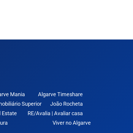
arve Mania
Algarve Timeshare
mobiliário Superior
João Rocheta
l Estate
RE/Avalia | Avaliar casa
ura
Viver no Algarve