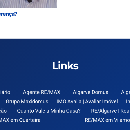
erença?
Links
iário
Agente RE/MAX
Algarve Domus
Alg
Grupo Maxidomus
IMO Avalia | Avaliar Imóvel
I
ção
Quanto Vale a Minha Casa?
RE/Algarve | Rea
MAX em Quarteira
RE/MAX em Vilamo