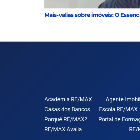
Mais-valias sobre imóveis: O Essenci
Academia RE/MAX
Agente Imobil
Casas dos Bancos
Escola RE/MAX
Porquê RE/MAX?
Portal de Forma
RE/MAX Avalia
RE/