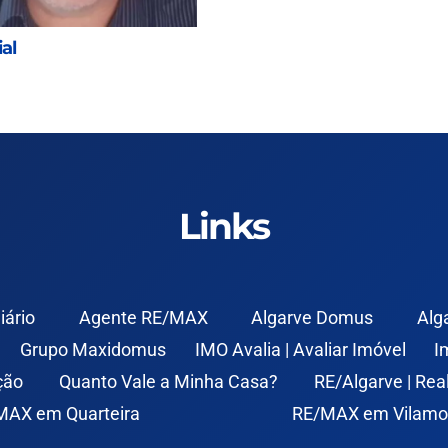
al
Links
iário
Agente RE/MAX
Algarve Domus
Alg
Grupo Maxidomus
IMO Avalia | Avaliar Imóvel
I
ção
Quanto Vale a Minha Casa?
RE/Algarve | Rea
MAX em Quarteira
RE/MAX em Vilamo