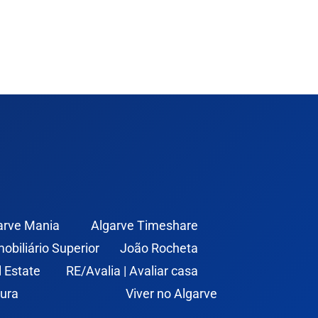
arve Mania
Algarve Timeshare
mobiliário Superior
João Rocheta
l Estate
RE/Avalia | Avaliar casa
ura
Viver no Algarve