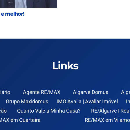
e melhor!
Links
iário
Agente RE/MAX
Algarve Domus
Alg
Grupo Maxidomus
IMO Avalia | Avaliar Imóvel
I
ção
Quanto Vale a Minha Casa?
RE/Algarve | Rea
MAX em Quarteira
RE/MAX em Vilamo