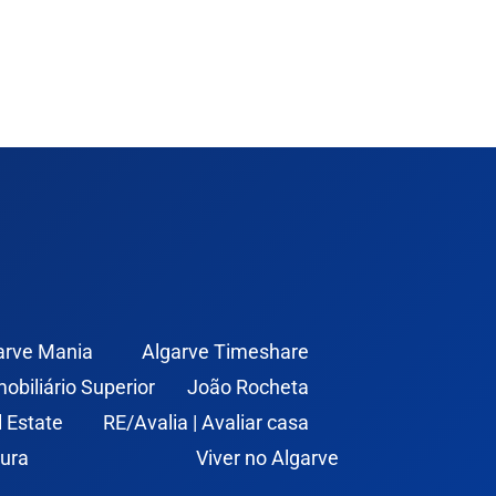
arve Mania
Algarve Timeshare
mobiliário Superior
João Rocheta
l Estate
RE/Avalia | Avaliar casa
ura
Viver no Algarve