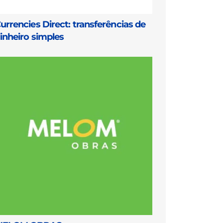
urrencies Direct: transferências de
inheiro simples