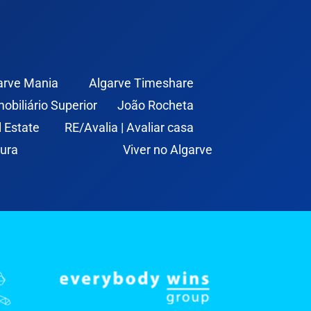
arve Mania
Algarve Timeshare
mobiliário Superior
João Rocheta
l Estate
RE/Avalia | Avaliar casa
ura
Viver no Algarve