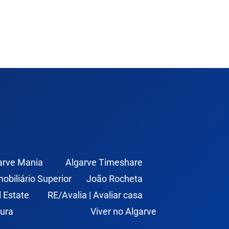
arve Mania
Algarve Timeshare
mobiliário Superior
João Rocheta
l Estate
RE/Avalia | Avaliar casa
ura
Viver no Algarve