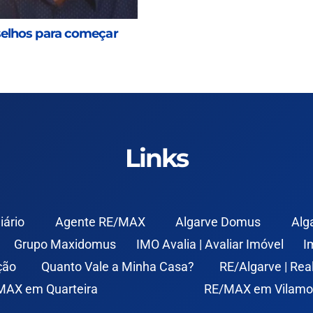
nselhos para começar
Links
iário
Agente RE/MAX
Algarve Domus
Alg
Grupo Maxidomus
IMO Avalia | Avaliar Imóvel
I
ção
Quanto Vale a Minha Casa?
RE/Algarve | Rea
MAX em Quarteira
RE/MAX em Vilamo